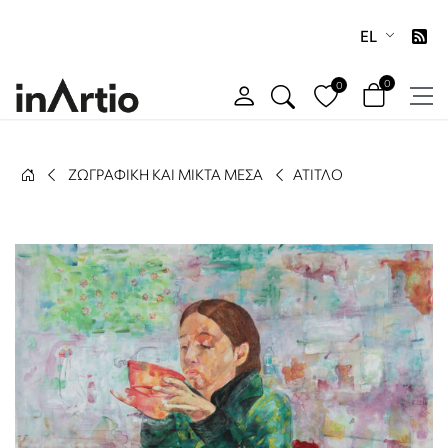
EL
0
0
ΖΩΓΡΑΦΙΚΉ ΚΑΙ ΜΙΚΤΆ ΜΈΣΑ
ΆΤΙΤΛΟ