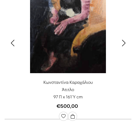
Κωνσταντίνα Καραχάλιου
Άτιτλο
97 Π x 161 Ύ cm
€500,00